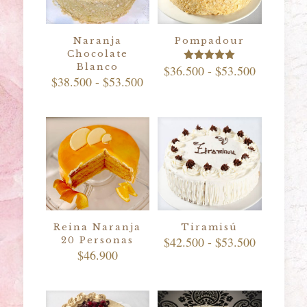
Naranja
Pompadour
Chocolate
Blanco
Rango
$
36.500
-
$
53.500
Valorado
Rango
$
38.500
-
$
53.500
con
de
5.00
de
precios:
de 5
precios:
desde
desde
$36.500
$38.500
hasta
hasta
$53.500
$53.500
Reina Naranja
Tiramisú
Rango
$
42.500
-
$
53.500
20 Personas
de
$
46.900
precios:
desde
$42.500
hasta