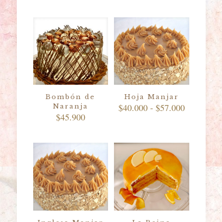
Bombón de
Hoja Manjar
Rango
$
40.000
-
$
57.000
Naranja
de
$
45.900
precios:
desde
$40.000
hasta
$57.000