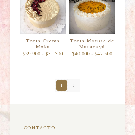
$53.500
Torta Crema
Torta Mousse de
Moka
Maracuyá
Rango
Rango
$
39.900
-
$
51.500
$
40.000
-
$
47.500
de
de
precios:
precios:
desde
desde
$39.900
$40.000
hasta
hasta
1
2
$51.500
$47.500
CONTACTO