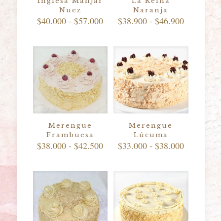
Inglesa Manjar
La Reina
Nuez
Naranja
Rango
Rango
$
40.000
-
$
57.000
$
38.900
-
$
46.900
de
de
precios:
precios:
desde
desde
$40.000
$38.900
hasta
hasta
$57.000
$46.900
Merengue
Merengue
Frambuesa
Lúcuma
Rango
Rango
$
38.000
-
$
42.500
$
33.000
-
$
38.000
de
de
precios:
precios:
desde
desde
$38.000
$33.000
hasta
hasta
$42.500
$38.000