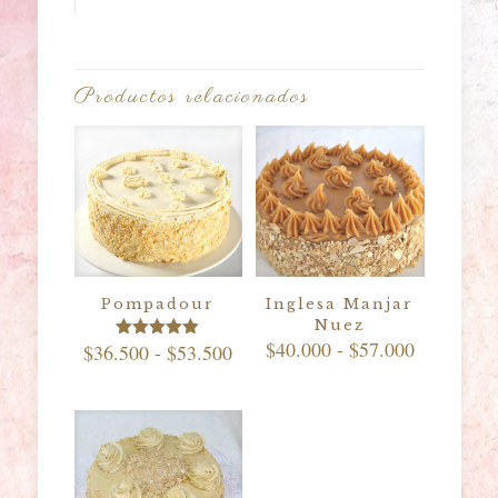
Productos relacionados
Pompadour
Inglesa Manjar
Nuez
Rango
$
40.000
-
$
57.000
Rango
$
36.500
-
$
53.500
Valorado
de
con
de
5.00
precios:
precios:
de 5
desde
desde
$40.000
$36.500
hasta
hasta
$57.000
$53.500