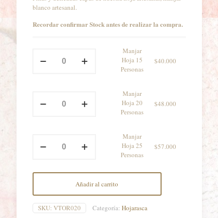
precios
blanco artesanal.
desde
Recordar confirmar Stock antes de realizar la compra.
$40.0
hasta
Manjar
Manjar
Hoja 15
$
40.000
$57.00
Hoja
Personas
15
Personas
cantidad
Manjar
Manjar
Hoja 20
$
48.000
Hoja
Personas
20
Personas
cantidad
Manjar
Manjar
Hoja 25
$
57.000
Hoja
Personas
25
Personas
cantidad
Añadir al carrito
SKU:
VTOR020
Categoría:
Hojarasca