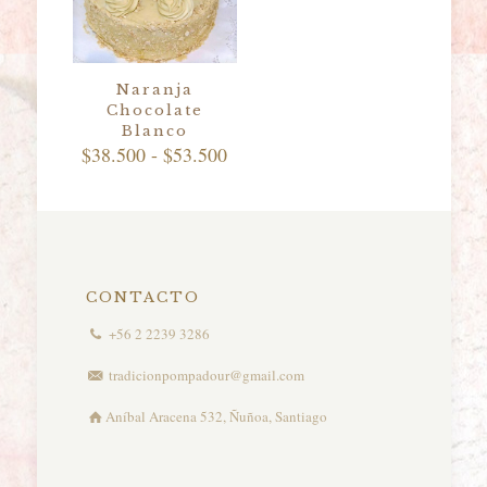
Naranja
Chocolate
Blanco
Rango
$
38.500
-
$
53.500
de
precios:
desde
$38.500
hasta
$53.500
CONTACTO
+56 2 2239 3286
tradicionpompadour@gmail.com
Aníbal Aracena 532, Ñuñoa, Santiago