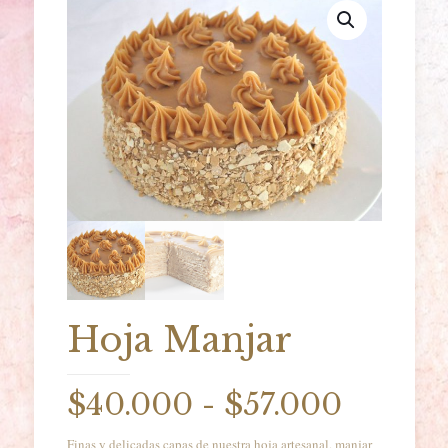
Hoja Manjar
Rango
$
40.000
-
$
57.000
de
Finas y delicadas capas de nuestra hoja artesanal, manjar