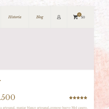
0
$0
Historia
Blog
r
Rango
.500
de
Valorado
1
con
5.00
de
ja artesanal, manjar blanco artesanal,cremoso huevo Mol casero,