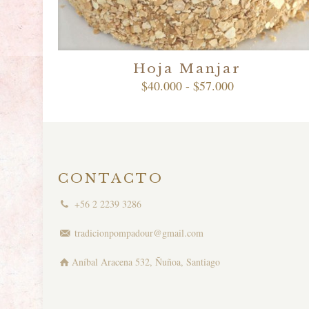
Hoja Manjar
Rango
$
40.000
-
$
57.000
de
precios:
desde
$40.000
hasta
$57.000
CONTACTO
+56 2 2239 3286
tradicionpompadour@gmail.com
Aníbal Aracena 532, Ñuñoa, Santiago