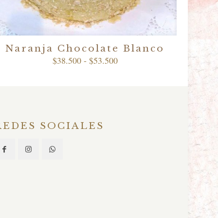
Naranja Chocolate Blanco
Rango
$
38.500
-
$
53.500
de
precios:
desde
$38.500
hasta
$53.500
REDES SOCIALES