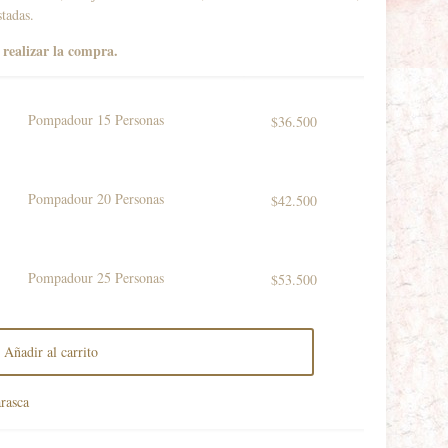
precios:
5 en base
tadas.
a
valoración
desde
de un
cliente
realizar la compra.
$36.500
hasta
Pompadour 15 Personas
$
36.500
$53.500
Pompadour 20 Personas
$
42.500
Pompadour 25 Personas
$
53.500
Añadir al carrito
rasca