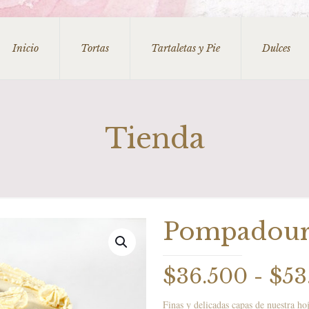
Inicio
Tortas
Tartaletas y Pie
Dulces
Tienda
Pompadou
$
36.500
-
$
53
Finas y delicadas capas de nuestra ho