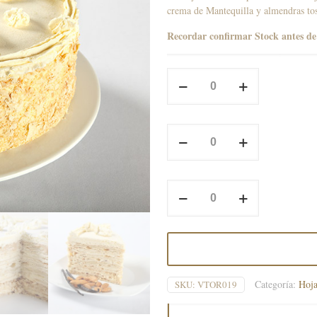
crema de Mantequilla y almendras tos
Recordar confirmar Stock antes de 
Pompadour
15
Personas
cantidad
Pompadour
20
Personas
cantidad
Pompadour
25
Personas
cantidad
Categoría:
Hoja
SKU:
VTOR019