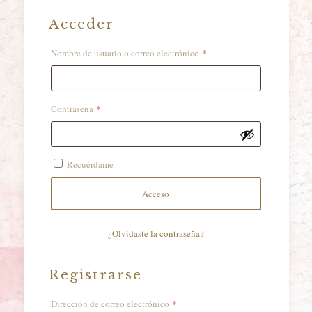
Acceder
*
Obligatorio
Nombre de usuario o correo electrónico
*
Obligatorio
Contraseña
Recuérdame
Acceso
¿Olvidaste la contraseña?
Registrarse
*
Obligatorio
Dirección de correo electrónico