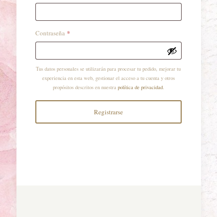
*
Obligatorio
Contraseña
Tus datos personales se utilizarán para procesar tu pedido, mejorar tu
experiencia en esta web, gestionar el acceso a tu cuenta y otros
propósitos descritos en nuestra
política de privacidad
.
Registrarse