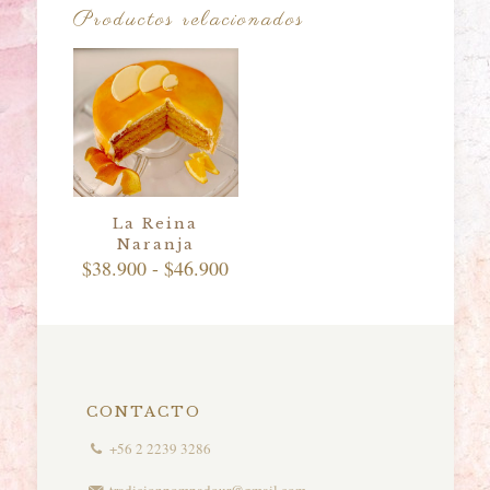
Productos relacionados
La Reina
Naranja
Rango
$
38.900
-
$
46.900
de
precios:
desde
$38.900
hasta
$46.900
CONTACTO
+56 2 2239 3286
tradicionpompadour@gmail.com