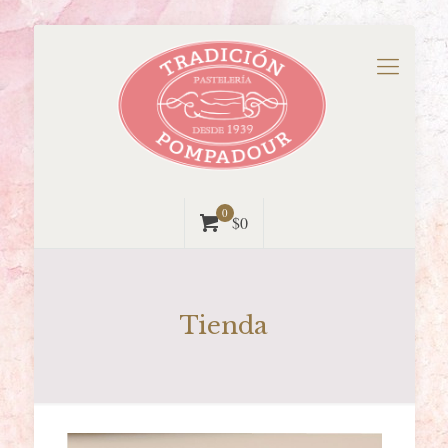
0
$0
Tienda