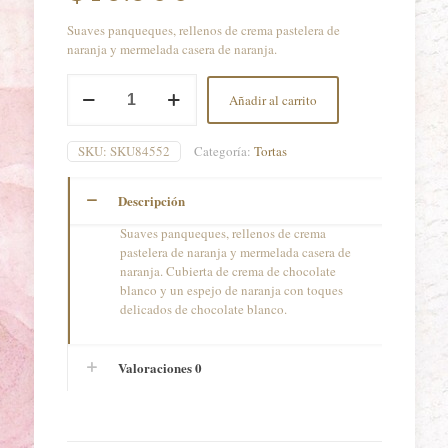
Suaves panqueques, rellenos de crema pastelera de
naranja y mermelada casera de naranja.
Reina
Añadir al carrito
Naranja
20
Personas
SKU:
SKU84552
Categoría:
Tortas
cantidad
Descripción
Suaves panqueques, rellenos de crema
pastelera de naranja y mermelada casera de
naranja. Cubierta de crema de chocolate
blanco y un espejo de naranja con toques
delicados de chocolate blanco.
Valoraciones
0