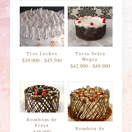
Tres Leches
Torta Selva
Rango
$
38.000
-
$
45.500
Negra
de
Rango
$
42.900
-
$
49.900
precios:
de
desde
precios:
$38.000
desde
hasta
$42.900
$45.500
hasta
$49.900
Bombom de
Fresa
Bombón de
$
45.900