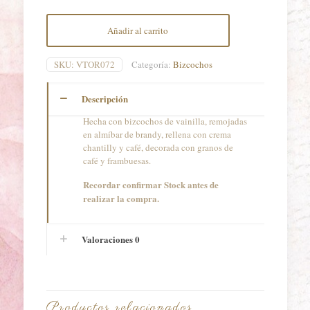
personas
cantidad
Añadir al carrito
SKU:
VTOR072
Categoría:
Bizcochos
Descripción
Hecha con bizcochos de vainilla, remojadas
en almíbar de brandy, rellena con crema
chantilly y café, decorada con granos de
café y frambuesas.
Recordar confirmar Stock antes de
realizar la compra.
Valoraciones
0
Productos relacionados