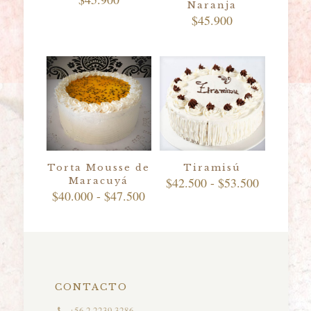
Naranja
$
45.900
Torta Mousse de
Tiramisú
Rango
$
42.500
-
$
53.500
Maracuyá
Rango
de
$
40.000
-
$
47.500
de
precios:
precios:
desde
desde
$42.500
$40.000
hasta
hasta
$53.500
$47.500
CONTACTO
+56 2 2239 3286