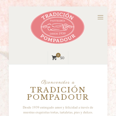
0
$0
Bienvenidos a
TRADICIÓN
POMPADOUR
Desde 1939 entregado amor y felicidad a través de
nuestras exquisitas tortas, tartaletas, pies y dulces.