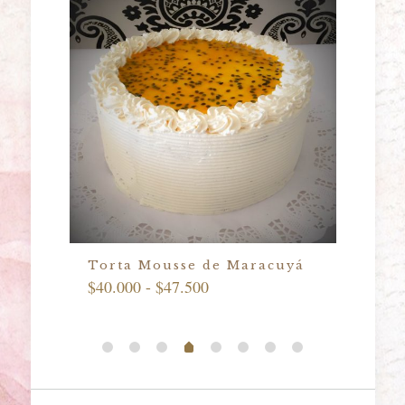
Torta Mousse de Maracuyá
Tor
Rango
Fra
$
40.000
-
$
47.500
de
$
33.
precios:
desde
$40.000
hasta
$47.500