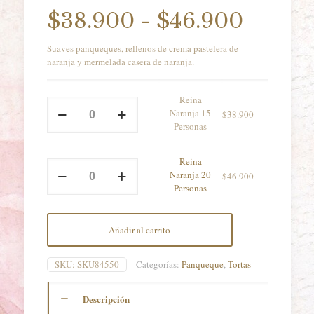
Rango
$
38.900
-
$
46.900
de
Suaves panqueques, rellenos de crema pastelera de
precio
naranja y mermelada casera de naranja.
desde
$38.9
Reina
Reina
Naranja 15
$
38.900
Naranja
hasta
Personas
15
$46.9
Personas
cantidad
Reina
Reina
Naranja 20
$
46.900
Naranja
Personas
20
Personas
cantidad
Añadir al carrito
SKU:
SKU84550
Categorías:
Panqueque
,
Tortas
Descripción