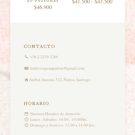
Rango
$
41.500
-
$
43.500
20 Personas
de
$
46.900
precios:
desde
$41.500
hasta
$43.500
CONTACTO
+56 2 2239 3286
tradicionpompadour@gmail.com
Aníbal Aracena 532, Ñuñoa, Santiago
HORARIO
Nuestros Horarios de Atención:
Lunes - Sábados: 10:00 - 19:00Hrs.
Domingo y Festivos: 11:00 a 14:00 hrs.