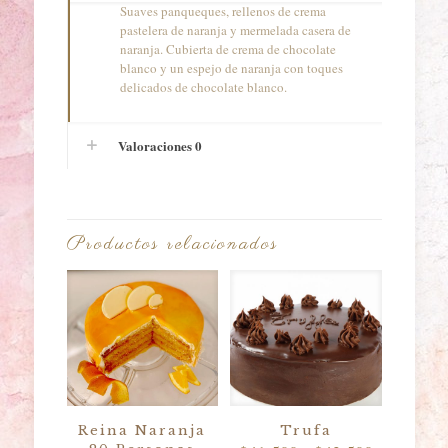
Suaves panqueques, rellenos de crema
pastelera de naranja y mermelada casera de
naranja. Cubierta de crema de chocolate
blanco y un espejo de naranja con toques
delicados de chocolate blanco.
Valoraciones
0
Productos relacionados
Reina Naranja
Trufa