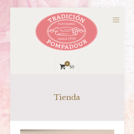
0
$0
Tienda