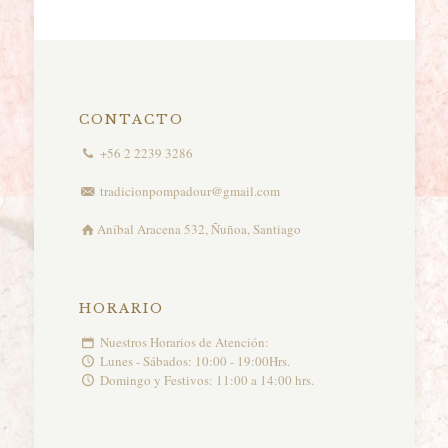
de
precios:
desde
$41.500
hasta
$55.500
CONTACTO
+56 2 2239 3286
tradicionpompadour@gmail.com
Aníbal Aracena 532, Ñuñoa, Santiago
HORARIO
Nuestros Horarios de Atención:
Lunes - Sábados: 10:00 - 19:00Hrs.
Domingo y Festivos: 11:00 a 14:00 hrs.