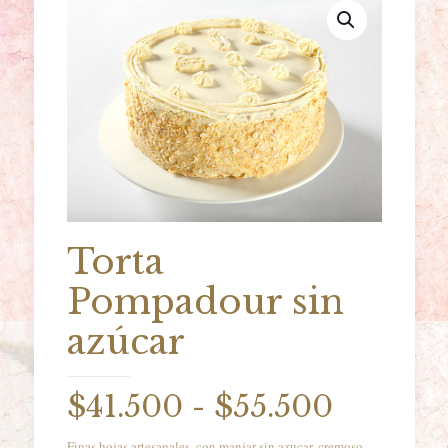
Torta
Pompadour sin
azúcar
Rango
$
41.500
-
$
55.500
de
Finas hojas artesanales, con manjar sin azucar, cremoso