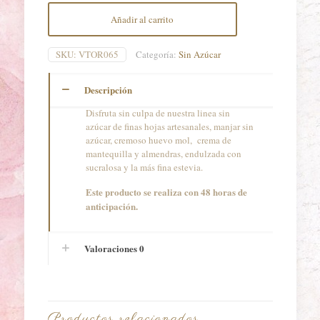
15
Añadir al carrito
personas
cantidad
SKU:
VTOR065
Categoría:
Sin Azúcar
Descripción
Disfruta sin culpa de nuestra linea sin
azúcar de finas hojas artesanales, manjar sin
azúcar, cremoso huevo mol, crema de
mantequilla y almendras, endulzada con
sucralosa y la más fina estevia.
Este producto se realiza con 48 horas de
anticipación.
Valoraciones
0
Productos relacionados