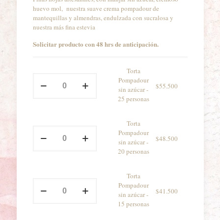
precios
huevo mol, nuestra suave crema pompadour de
mantequillas y almendras, endulzada con sucralosa y
desde
nuestra más fina estevia
$41.500
Solicitar producto con 48 hrs de anticipación.
hasta
$55.50
Torta
Torta
Pompadour
$
55.500
Pompadour
sin azúcar -
sin
25 personas
azúcar
-
Torta
25
Torta
Pompadour
personas
$
48.500
Pompadour
sin azúcar -
cantidad
sin
20 personas
azúcar
-
Torta
20
Torta
Pompadour
personas
$
41.500
Pompadour
sin azúcar -
cantidad
sin
15 personas
azúcar
-