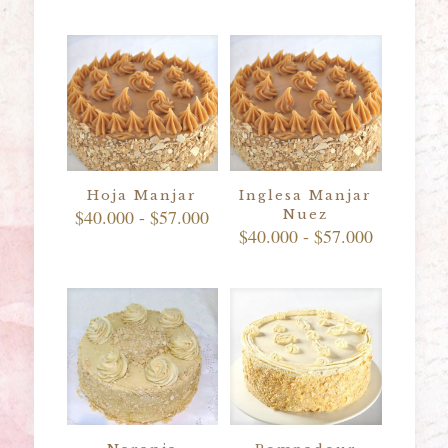
Hoja Manjar
Inglesa Manjar
Rango
$
40.000
-
$
57.000
Nuez
de
Rango
$
40.000
-
$
57.000
precios:
de
desde
precios:
$40.000
desde
hasta
$40.000
$57.000
hasta
$57.000