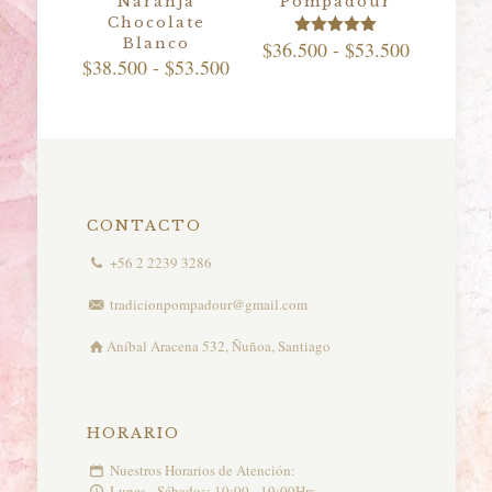
Naranja
Pompadour
Chocolate
Blanco
Rango
$
36.500
-
$
53.500
Valorado
Rango
$
38.500
-
$
53.500
con
de
5.00
de
precios:
de 5
precios:
desde
desde
$36.500
$38.500
hasta
hasta
$53.500
$53.500
CONTACTO
+56 2 2239 3286
tradicionpompadour@gmail.com
Aníbal Aracena 532, Ñuñoa, Santiago
HORARIO
Nuestros Horarios de Atención:
Lunes - Sábados: 10:00 - 19:00Hrs.