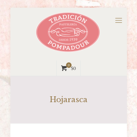
0
$0
Hojarasca