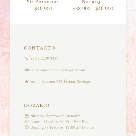
20 Personas
Naranja
Rango
$
46.900
$
38.900
-
$
46.900
de
precios:
desde
$38.900
hasta
$46.900
CONTACTO
+56 2 2239 3286
tradicionpompadour@gmail.com
Aníbal Aracena 532, Ñuñoa, Santiago
HORARIO
Nuestros Horarios de Atención:
Lunes - Sábados: 10:00 - 19:00Hrs.
Domingo y Festivos: 11:00 a 14:00 hrs.