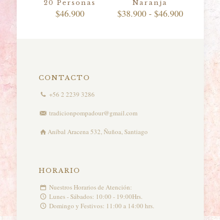
20 Personas
Naranja
Rango
$
46.900
$
38.900
-
$
46.900
de
precios:
desde
$38.900
hasta
$46.900
CONTACTO
+56 2 2239 3286
tradicionpompadour@gmail.com
Aníbal Aracena 532, Ñuñoa, Santiago
HORARIO
Nuestros Horarios de Atención:
Lunes - Sábados: 10:00 - 19:00Hrs.
Domingo y Festivos: 11:00 a 14:00 hrs.