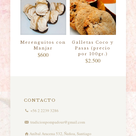
Merenguitos con
Galletas Coco y
Manjar
Pasas (precio
$
600
por 100gr.)
$
2.500
CONTACTO
+56 2 2239 3286
tradicionpompadour@gmail.com
Aníbal Aracena 532, Ñuñoa, Santiago