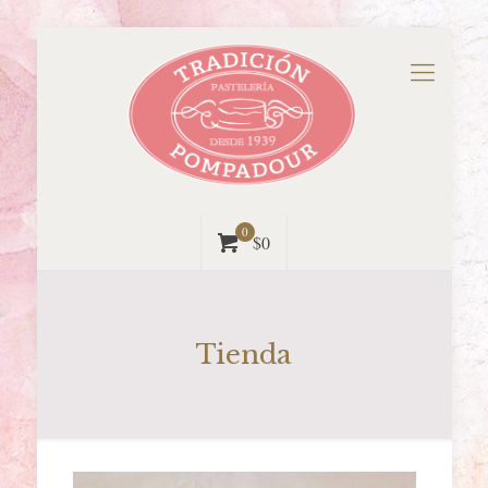
0
$0
Tienda