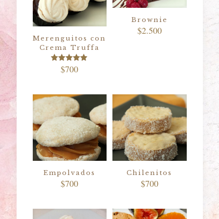
Brownie
$
2.500
Merenguitos con
Crema Truffa
$
700
Valorado
con
5.00
de 5
Empolvados
Chilenitos
$
700
$
700