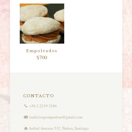
Empolvados
$
700
CONTACTO
+56 2 2239 3286
tradicionpompadour@gmail.com
Aníbal Aracena 532, Ñuñoa, Santiago