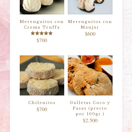
Merenguitos con
Merenguitos con
Crema Truffa
Manjar
$
600
$
700
Valorado
con
5.00
de 5
Chilenitos
Galletas Coco y
$
700
Pasas (precio
por 100gr.)
$
2.500