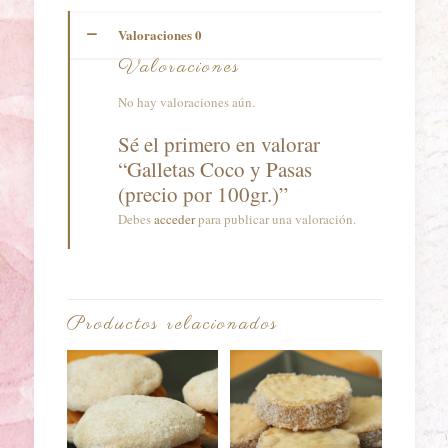
por
100gr.)
Valoraciones
0
cantidad
Valoraciones
No hay valoraciones aún.
Sé el primero en valorar
“Galletas Coco y Pasas
(precio por 100gr.)”
Debes
acceder
para publicar una valoración.
Productos relacionados