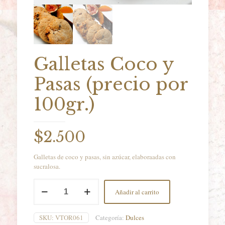
Galletas Coco y
Pasas (precio por
100gr.)
$
2.500
Galletas de coco y pasas, sin azúcar, elaboraadas con
sucralosa.
Galletas
Añadir al carrito
Coco
y
Pasas
SKU:
VTOR061
Categoría:
Dulces
(precio