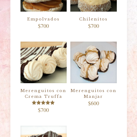
Empolvados
Chilenitos
$
700
$
700
Merenguitos con
Merenguitos con
Crema Truffa
Manjar
$
600
$
700
Valorado
con
5.00
de 5