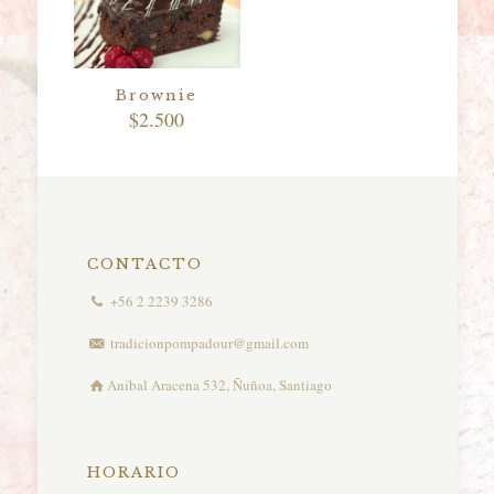
Brownie
$
2.500
CONTACTO
+56 2 2239 3286
tradicionpompadour@gmail.com
Aníbal Aracena 532, Ñuñoa, Santiago
HORARIO