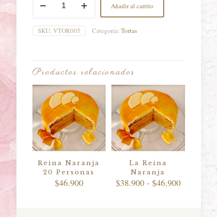
Añadir al carrito
Hoja
20
Personas
SKU:
VTOR005
Categoría:
Tortas
cantidad
Productos relacionados
Reina Naranja
La Reina
20 Personas
Naranja
Rango
$
46.900
$
38.900
-
$
46.900
de
precios:
desde