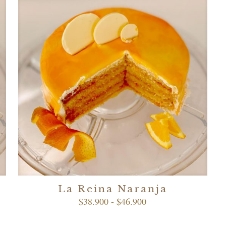
La Reina Naranja
Rango
$
38.900
-
$
46.900
de
precios: