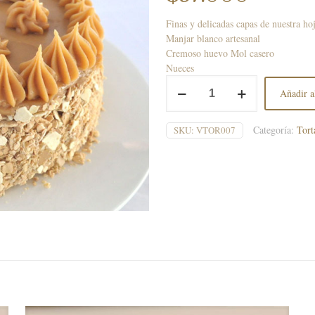
Finas y delicadas capas de nuestra hoj
Manjar blanco artesanal
Cremoso huevo Mol casero
Nueces
Inglesa
Añadir al
Manjar
Nuez
25
Categoría:
Tort
SKU:
VTOR007
Personas
cantidad