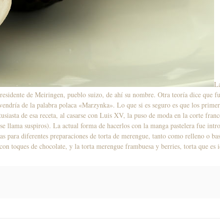
La
 residente de Meiringen, pueblo suizo, de ahí su nombre. Otra teoría dice que fu
ovendría de la palabra polaca «Marzynka». Lo que si es seguro es que los primer
usiasta de esa receta, al casarse con Luis XV, la puso de moda en la corte fran
se llama suspiros). La actual forma de hacerlos con la manga pastelera fue int
das para diferentes preparaciones de torta de merengue, tanto como relleno o b
con toques de chocolate, y la torta merengue frambuesa y berries, torta que es 