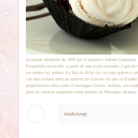
inventado alrededor de 1600 por el pastelero italiano Gasparini,
EstanislasLeszczynski, a partir de una receta alemana, y que pr
ese mismo rey polaco. La hija de dicho rey era muy golosa y ent
con una cuchara antes de meterse en el horno (lo que en España 
preparaciones tales como el merengue francés, italiano, son usa
parte de nuestras exquisitas tortas heladas de Merengue lúcuma, 
tradicionp