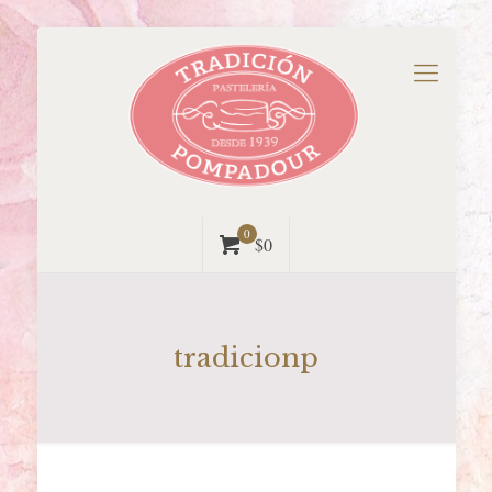
0
$0
tradicionp