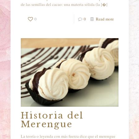
de las semillas del cacao: una materia sólida (la
[�]
0
0
Read more
Historia del
Merengue
La teoría o leyenda con más fuerza dice que el merengue