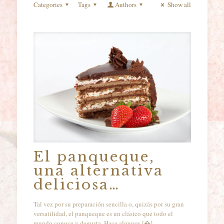
Categories
Tags
Authors
Show all
El panqueque,
una alternativa
deliciosa…
Tal vez por su preparación sencilla o, quizás por su gran
versatilidad, el panqueque es un clásico que todo el
mundo conoce y degusta. Hace algunos
[�]