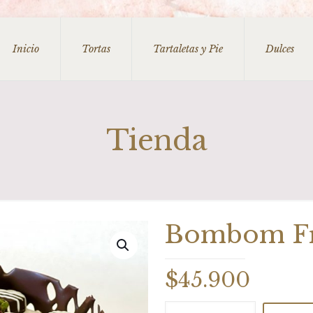
Inicio
Tortas
Tartaletas y Pie
Dulces
Tienda
Bombom Fre
$
45.900
Bombom