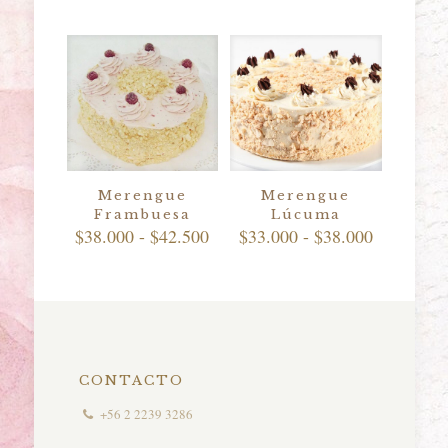
Merengue
Merengue
Frambuesa
Lúcuma
Rango
Rango
$
38.000
-
$
42.500
$
33.000
-
$
38.000
de
de
precios:
precios:
desde
desde
$38.000
$33.000
hasta
hasta
$42.500
$38.000
CONTACTO
+56 2 2239 3286