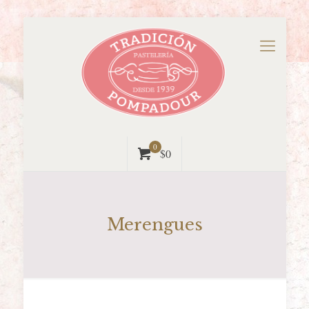
0
$0
Merengues